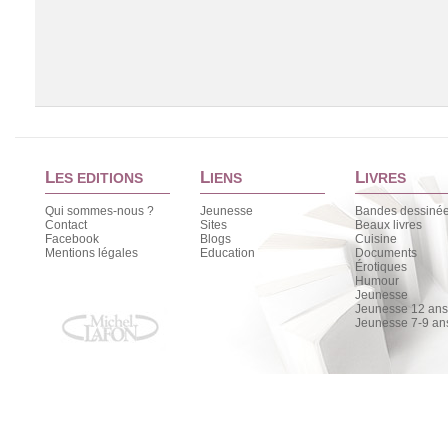
L
L
L
ES EDITIONS
IENS
IVRES
Qui sommes-nous ?
Jeunesse
Bandes dessiné
Contact
Sites
Beaux livres
Facebook
Blogs
Cuisine
Chargement de la liste
Mentions légales
Education
Documents
Érotiques
Humour
Jeunesse
Jeunesse 12 ans 
Jeunesse 7-9 an