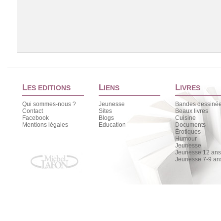
L
L
L
ES EDITIONS
IENS
IVRES
Qui sommes-nous ?
Jeunesse
Bandes dessiné
Contact
Sites
Beaux livres
Facebook
Blogs
Cuisine
Chargement de la liste
Mentions légales
Education
Documents
Érotiques
Humour
Jeunesse
Jeunesse 12 ans 
Jeunesse 7-9 an