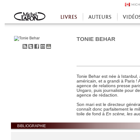
MICH
LIVRES
AUTEURS
VIDÉO
Accueil
TONIE BEHAR
S'abonner
Partager
Partager
Envoyer
Imprimer
au
sur
sur
à
flux
Twitter
Facebook
un
RSS
ami
Tonie Behar est née à Istanbul, 
américain, et a grandi à Paris 
agence de relations presse pari
Ungaro, puis journaliste pour d
agence de rédaction.
Son mari est le directeur génér
connaît donc parfaitement le mil
toile de fond à
En scène, les au
BIBLIOGRAPHIE