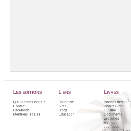
L
L
L
ES EDITIONS
IENS
IVRES
Qui sommes-nous ?
Jeunesse
Bandes dessiné
Contact
Sites
Beaux livres
Facebook
Blogs
Cuisine
Chargement de la liste
Mentions légales
Education
Documents
Érotiques
Humour
Jeunesse
Jeunesse 12 ans 