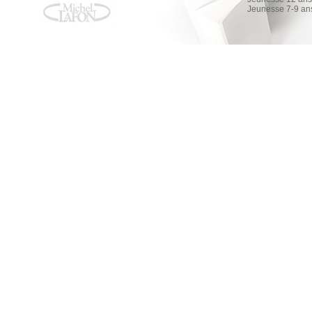
Jeunesse 7-9 an
En scène, les audacieuses
En scène, les audacieuses
Tonie Behar
AMAZON
FNAC
ALAPAGE