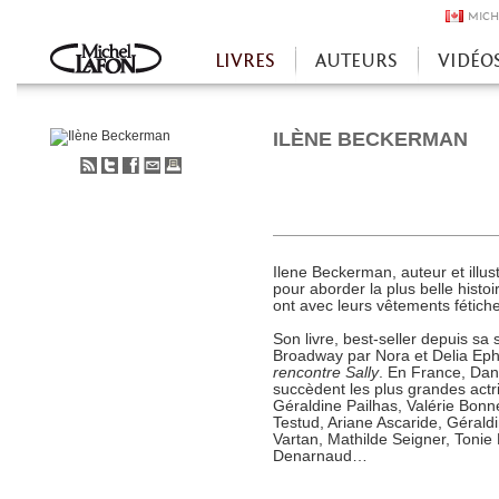
MICH
LIVRES
AUTEURS
VIDÉO
Accueil
ILÈNE BECKERMAN
S'abonner
Partager
Partager
Envoyer
Imprimer
au
sur
sur
à
flux
Twitter
Facebook
un
RSS
ami
Ilene Beckerman, auteur et illust
pour aborder la plus belle histo
ont avec leurs vêtements fétich
Son livre, best-seller depuis sa
Broadway par Nora et Delia Eph
rencontre Sally
. En France, Dan
succèdent les plus grandes actri
Géraldine Pailhas, Valérie Bonn
Testud, Ariane Ascaride, Géraldi
Vartan, Mathilde Seigner, Tonie
Denarnaud…