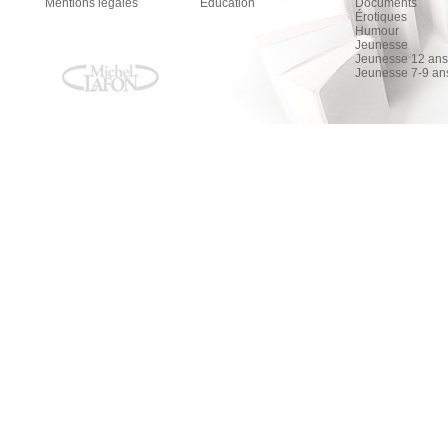
Chargement de la liste
Mentions légales
Education
Documents
Érotiques
Humour
Jeunesse
Jeunesse 12 ans 
Jeunesse 7-9 an
L'amour, la mort, la mode
L'amour, la mort, la mode
Ilène Beckerman
AMAZON
FNAC
ALAPAGE