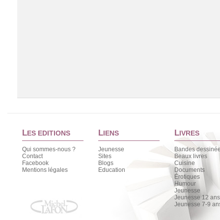
L
L
L
ES EDITIONS
IENS
IVRES
Qui sommes-nous ?
Jeunesse
Bandes dessiné
Contact
Sites
Beaux livres
Facebook
Blogs
Cuisine
Chargement de la liste
Mentions légales
Education
Documents
Érotiques
Humour
Jeunesse
Jeunesse 12 ans 
Jeunesse 7-9 an