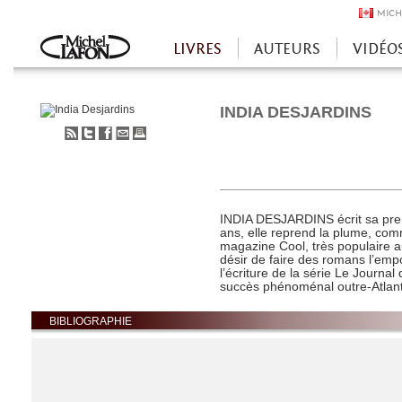
MICH
LIVRES
AUTEURS
VIDÉO
Accueil
INDIA DESJARDINS
S'abonner
Partager
Partager
Envoyer
Imprimer
au
sur
sur
à
flux
Twitter
Facebook
un
RSS
ami
INDIA DESJARDINS écrit sa premi
ans, elle reprend la plume, comme
magazine Cool, très populaire 
désir de faire des romans l’empo
l’écriture de la série Le Journa
succès phénoménal outre-Atlant
BIBLIOGRAPHIE