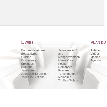
L
P
IVRES
LAN DU 
Bandes dessinées
Jeunesse 9-12
Auteurs
Beaux livres
ans
Vidéos
Cuisine
Manga/Webtoon
Médias
Chargement de la liste
Documents
Mieux Vivre
Agenda
Érotiques
Poche
Humour
Romances
Jeunesse
Romans
Jeunesse 12 ans et +
Témoignages /
Jeunesse 7-9 ans
Mémoires
Thrillers/Polars