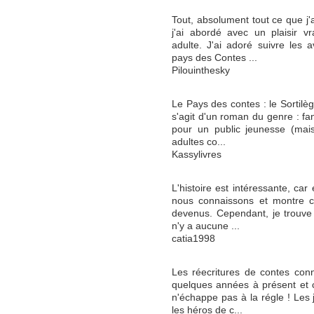
Tout, absolument tout ce que j'
j'ai abordé avec un plaisir v
adulte. J'ai adoré suivre les 
pays des Contes ...
Pilouinthesky
Le Pays des contes : le Sortilège
s'agit d'un roman du genre : fan
pour un public jeunesse (mai
adultes co...
Kassylivres
L'histoire est intéressante, car
nous connaissons et montre c
devenus. Cependant, je trouve q
n'y a aucune ...
catia1998
Les réecritures de contes conn
quelques années à présent et 
n'échappe pas à la régle ! Les 
les héros de c...