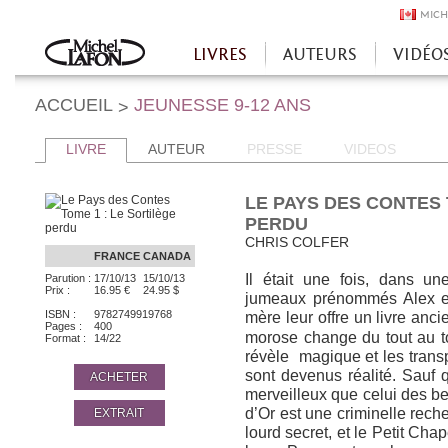
MICH
LIVRES
AUTEURS
VIDÉO
Accueil
ACCUEIL
JEUNESSE 9-12 ANS
>
LIVRE
AUTEUR
PRESSE
VIDEOS
LE PAYS DES CONTES 
PERDU
CHRIS COLFER
FRANCE
CANADA
Il était une fois, dans une
Parution :
17/10/13
15/10/13
Prix :
16.95 €
24.95 $
jumeaux prénommés Alex e
ISBN :
9782749919768
mère leur offre un livre anci
Pages :
400
morose change du tout au to
Format :
14/22
révèle magique et les trans
sont devenus réalité. Sau
ACHETER
merveilleux que celui des bel
d’Or est une criminelle rec
EXTRAIT
lourd secret, et le Petit C