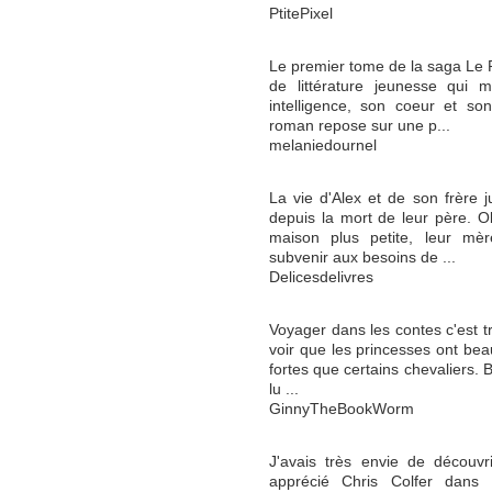
PtitePixel
Le premier tome de la saga Le 
de littérature jeunesse qui 
intelligence, son coeur et son
roman repose sur une p...
melaniedournel
La vie d'Alex et de son frère
depuis la mort de leur père. 
maison plus petite, leur mèr
subvenir aux besoins de ...
Delicesdelivres
Voyager dans les contes c'est tro
voir que les princesses ont bea
fortes que certains chevaliers. B
lu ...
GinnyTheBookWorm
J'avais très envie de découvri
apprécié Chris Colfer dans 