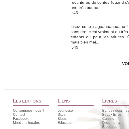
réécritures de contes (quand c'e
une très bonne...
iz43
Lisez cette sagaaaaaaaaaaa !
sans rire, c'est vraiment du très
enfants ou pour les adultes. C
mais bien mei...
lb49
VO
L
L
L
ES EDITIONS
IENS
IVRES
Qui sommes-nous ?
Jeunesse
Bandes dessiné
Contact
Sites
Beaux livres
Facebook
Blogs
Cuisine
Mentions légales
Education
Documents
Érotiques