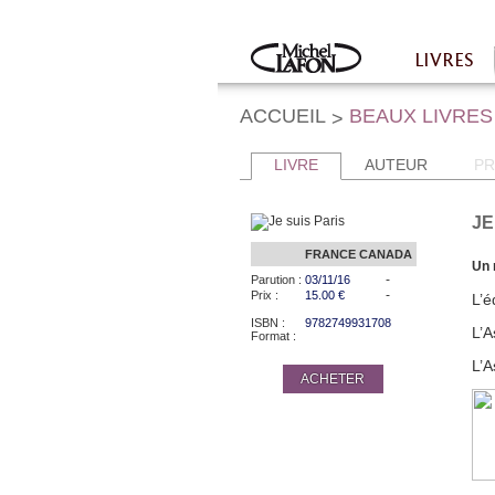
Twitter
Facebook
LIVRES
Accueil
ACCUEIL
BEAUX LIVRES
>
LIVRE
AUTEUR
PR
JE
FRANCE
CANADA
Un 
-
Parution :
03/11/16
-
Prix :
15.00 €
L’é
ISBN :
9782749931708
L’A
Format :
L’A
ACHETER