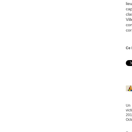
li
cap
cla
Vil
con
cor
Ce 
Un 
vic
2015
Oct