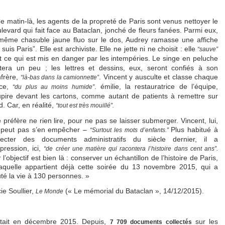
e matin-là, les agents de la propreté de Paris sont venus nettoyer le
levard qui fait face au Bataclan, jonché de fleurs fanées.
Parmi eux,
même chasuble jaune fluo sur le dos, Audrey ramasse une affiche
 suis Paris”. Elle est archiviste. Elle ne jette ni ne choisit : elle
“sauve”
t ce qui est mis en danger par les
intempéries. Le singe en peluche
tera un peu ; les lettres et dessins, eux, seront confiés à son
frère,
. Vincent y ausculte et classe chaque
“là-bas dans la camionnette”
èce,
. émilie, la restauratrice de l’équipe,
“du plus au moins humide”
pire devant les cartons, comme autant de patients à remettre sur
d. Car, en réalité,
“tout est très mouillé”.
e préfère ne rien lire, pour ne pas se laisser submerger. Vincent, lui,
 peut pas s’en empêcher –
Plus habitué à
“Surtout les mots d’enfants.”
llecter des documents administratifs du siècle dernier, il a
mpression, ici,
“de créer une matière qui racontera l’histoire dans cent ans”.
 l’objectif est bien là : conserver un échantillon de l’histoire de Paris,
aquelle appartient déjà cette soirée du 13 novembre 2015, qui a
té la vie à 130 personnes. »
ie Soullier,
(« Le mémorial du Bataclan », 14/12/2015).
Le Monde
était en décembre 2015. Depuis,
sur les
7 709 documents
collectés