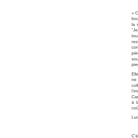
« C
bou
la 
“Je
tou
res
con
pi
sou
pie
Ell
ne
co
l’i
Car
à l
coû
Luc
C’