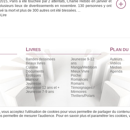
2015, Paris a été touchée par 2 attentats, Charlie Hebdo en janvier et
plusieurs lieux de divertissements en novembre. 130 personnes y ont
vé la mort et plus de 300 autres ont été blessées. ...
Lire
L
P
IVRES
LAN DU 
Bandes dessinées
Jeunesse 9-12
Auteurs
Beaux livres
ans
Vidéos
Cuisine
Manga/Webtoon
Médias
Documents
Mieux Vivre
Agenda
Érotiques
Poche
Humour
Romances
Jeunesse
Romans
Jeunesse 12 ans et +
Témoignages /
Jeunesse 7-9 ans
Mémoires
Thrillers/Polars
e, vous acceptez l'utilisation de cookies pour vous permettre de partager du contenu
 permettre de mesurer l'audience. Pour en savoir plus et paramétrer les cookies, 