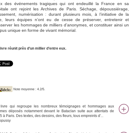
eux des événements tragiques qui ont endeuillé la France en sa
itale ont rejoint les Archives de Paris. Séchage, dépoussiérage,
ssement, numérisation : durant plusieurs mois, à l’initiative de la
le, leurs équipes n’ont eu de cesse de préserver, entretenir et
server les hommages de milliers d’anonymes, et constituer ainsi un
pus unique en forme de vivant mémorial.
livre réunit près d’un millier d’entre eux.
Note moyenne : 4.2/5.
livre qui regroupe les nombreux témoignages et hommages aux
times déposés notamment devant le Bataclan suite aux attentats de
 à Paris. Des textes, des dessins, des fleurs, tous empreints d'...
opussy