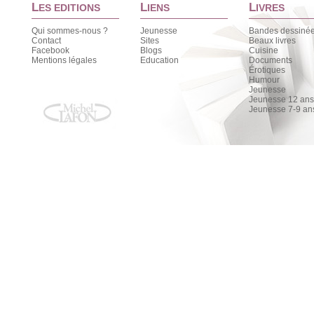
L
L
L
ES EDITIONS
IENS
IVRES
Qui sommes-nous ?
Jeunesse
Bandes dessiné
Contact
Sites
Beaux livres
Facebook
Blogs
Cuisine
Mentions légales
Education
Documents
Érotiques
Humour
Jeunesse
Jeunesse 12 ans 
Jeunesse 7-9 an