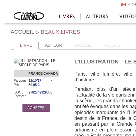
MICH
LIVRES
AUTEURS
VIDÉO
Accueil
ACCUEIL
BEAUX LIVRES
>
LIVRE
AUTEUR
PRESSE
VIDEOS
L’ILLUSTRATION – LE 
Paris, ville lumière, ville r
FRANCE
CANADA
d’histoire…
-
Parution :
12/10/17
-
Prix :
39.95 €
Pendant plus d’un siècle
ISBN :
9782749929385
l’actualité de la vie parisie
Format :
la scène, les grands chantier
ont été évoqués dans les p
ACHETER
épisodes marquants de l’Histo
destin de la France, de la
en passant par la Grande G
urbanisme en plein essor,
crée le Paris moderne, mais