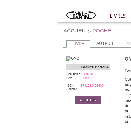
Twitter
Facebook
LIVRES
Accueil
ACCUEIL
POCHE
>
LIVRE
AUTEUR
PR
O
FRANCE
CANADA
Tom
-
Parution :
11/01/18
-
Prix :
6.60 €
Cat
pay
ISBN :
9791022402606
Format :
ave
? P
ins
ACHETER
de 
au 
ret
bea