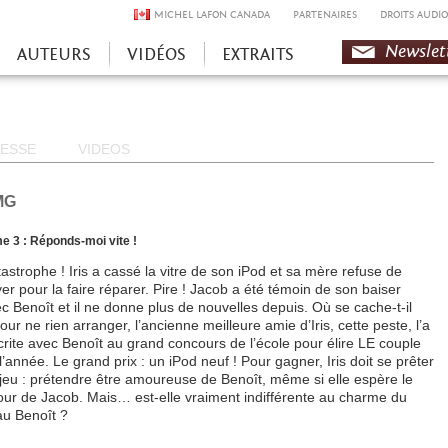
MICHEL LAFON CANADA
PARTENAIRES
DROITS AUDIO
Newslet
AUTEURS
VIDÉOS
EXTRAITS
ESSE
VIDEOS
MG
e 3 : Réponds-moi vite !
astrophe ! Iris a cassé la vitre de son iPod et sa mère refuse de
er pour la faire réparer. Pire ! Jacob a été témoin de son baiser
c Benoît et il ne donne plus de nouvelles depuis. Où se cache-t-il
our ne rien arranger, l’ancienne meilleure amie d’Iris, cette peste, l’a
crite avec Benoît au grand concours de l’école pour élire LE couple
l’année. Le grand prix : un iPod neuf ! Pour gagner, Iris doit se prêter
jeu : prétendre être amoureuse de Benoît, même si elle espère le
our de Jacob. Mais… est-elle vraiment indifférente au charme du
u Benoît ?