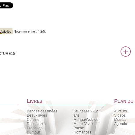
Note moyenne : 4.2/5.
CTURE15
L
P
IVRES
LAN DU 
Bandes dessinées
Jeunesse 9-12
Auteurs
Beaux livres
ans
Vidéos
Cuisine
Manga/Webtoon
Médias
Documents
Mieux Vivre
Agenda
Érotiques
Poche
Humour
Romances