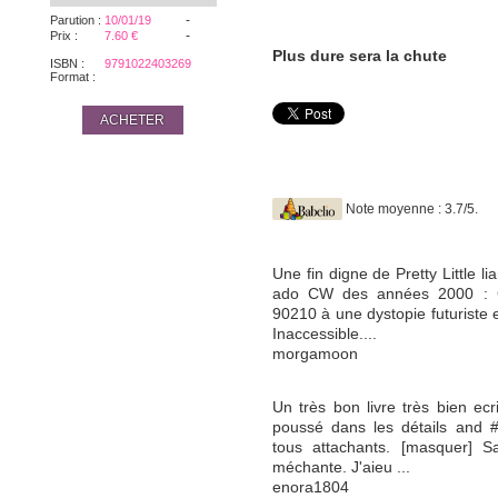
-
Parution :
10/01/19
-
Prix :
7.60 €
Plus dure sera la chute
ISBN :
9791022403269
Format :
ACHETER
Note moyenne : 3.7/5.
Une fin digne de Pretty Little l
ado CW des années 2000 : Go
90210 à une dystopie futuriste 
Inaccessible....
morgamoon
Un très bon livre très bien ecrit
poussé dans les détails and 
tous attachants. [masquer] S
méchante. J'aieu ...
enora1804