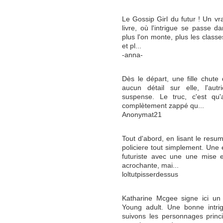
Le Gossip Girl du futur ! Un vra
livre, où l'intrigue se passe d
plus l'on monte, plus les classe
et pl...
-anna-
Dès le départ, une fille chut
aucun détail sur elle, l'aut
suspense. Le truc, c'est qu'
complètement zappé qu...
Anonymat21
Tout d'abord, en lisant le resu
policiere tout simplement. Une 
futuriste avec une une mise e
acrochante, mai...
loltutpisserdessus
Katharine Mcgee signe ici un 
Young adult. Une bonne intri
suivons les personnages princi