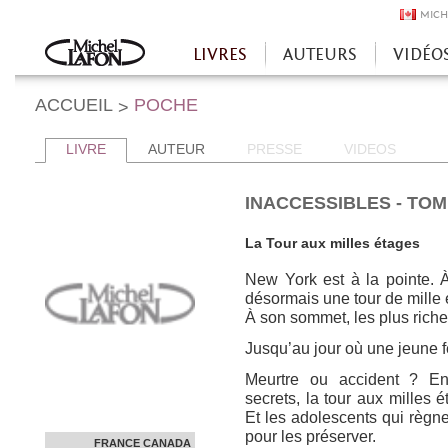
MICH
LIVRES
AUTEURS
VIDÉO
Accueil
ACCUEIL
POCHE
>
LIVRE
AUTEUR
PRESSE
VIDEOS
INACCESSIBLES - TOM
La Tour aux milles étages
New York est à la pointe. À
désormais une tour de mille 
À son sommet, les plus riche
Jusqu’au jour où une jeune
Meurtre ou accident ? En
secrets, la tour aux milles 
Et les adolescents qui règne
pour les préserver.
FRANCE
CANADA