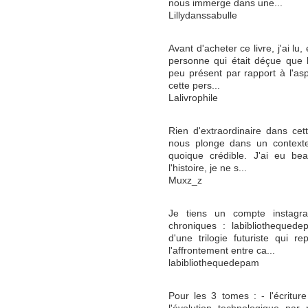
nous immerge dans une...
Lillydanssabulle
Avant d'acheter ce livre, j'ai lu
personne qui était déçue que l
peu présent par rapport à l'a
cette pers...
Lalivrophile
Rien d'extraordinaire dans cett
nous plonge dans un contexte t
quoique crédible. J'ai eu b
l'histoire, je ne s...
Muxz_z
Je tiens un compte instagr
chroniques : labibliothequede
d'une trilogie futuriste qui 
l'affrontement entre ca...
labibliothequedepam
Pour les 3 tomes : - l'écriture