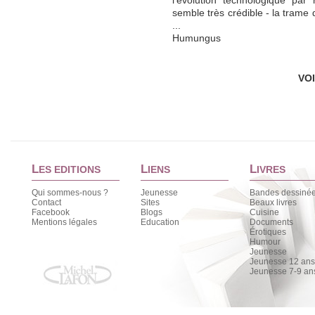
l'évolution technologique par 
semble très crédible - la trame d
...
Humungus
VO
L
L
L
ES EDITIONS
IENS
IVRES
Qui sommes-nous ?
Jeunesse
Bandes dessiné
Contact
Sites
Beaux livres
Facebook
Blogs
Cuisine
Mentions légales
Education
Documents
Érotiques
Humour
Jeunesse
Jeunesse 12 ans 
Jeunesse 7-9 an