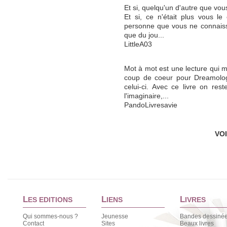
Et si, quelqu'un d'autre que vous,
Et si, ce n'était plus vous le
personne que vous ne connais
que du jou...
LittleA03
Mot à mot est une lecture qui me
coup de coeur pour Dreamology
celui-ci. Avec ce livre on re
l'imaginaire,...
PandoLivresavie
VO
L
L
L
ES EDITIONS
IENS
IVRES
Qui sommes-nous ?
Jeunesse
Bandes dessiné
Contact
Sites
Beaux livres