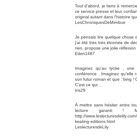
Tout d'abord, je tiens à remerci
ce service presse et leur confianc
original autant dans l'histoire qu
LesChroniquesDeMimbue
Je pensais lire quelque chose de
j'ai été très très étonnée de déc
rien, propose une jolie réflexion 
Eden1487
Imaginez qu'au lycée , une 
conférence . Imaginez qu'elle 
son futur roman et que : bing ! C
C'est ce qui...
iris29
À mettre sans hésiter entre t
lecture garanti ! 
http://www.leslecturesdelily.com
keating-editions.html
LeslecturesdeLily