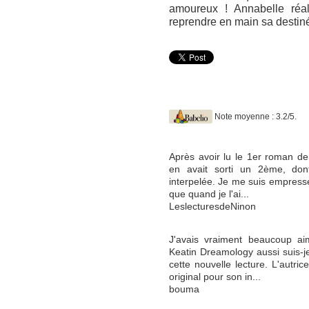
amoureux ! Annabelle réal
reprendre en main sa destin
Note moyenne : 3.2/5.
Après avoir lu le 1er roman de l
en avait sorti un 2ème, do
interpelée. Je me suis empressé
que quand je l'ai...
LeslecturesdeNinon
J'avais vraiment beaucoup a
Keatin Dreamology aussi suis-j
cette nouvelle lecture. L'autri
original pour son in...
bouma