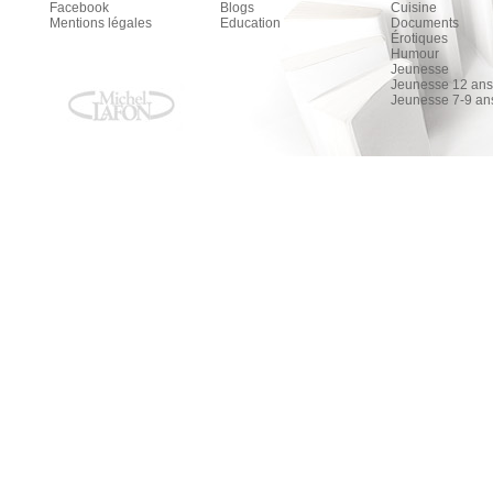
Facebook
Blogs
Cuisine
Mentions légales
Education
Documents
Érotiques
Humour
Jeunesse
Jeunesse 12 ans 
Jeunesse 7-9 an