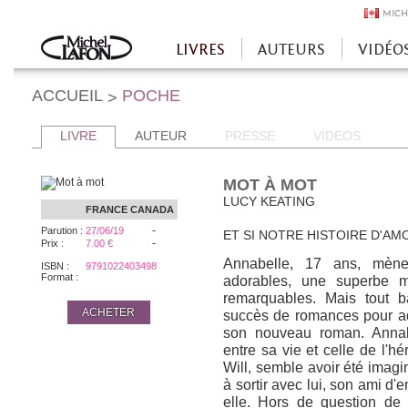
MICH
LIVRES
AUTEURS
VIDÉO
Accueil
ACCUEIL
POCHE
>
LIVRE
AUTEUR
PRESSE
VIDEOS
MOT À MOT
LUCY KEATING
FRANCE
CANADA
-
Parution :
27/06/19
ET SI NOTRE HISTOIRE D'AM
-
Prix :
7.00 €
Annabelle, 17 ans, mène
ISBN :
9791022403498
Format :
adorables, une superbe ma
remarquables. Mais tout 
ACHETER
succès de romances pour ad
son nouveau roman. Annabe
entre sa vie et celle de l'h
Will, semble avoir été imagin
à sortir avec lui, son ami d'e
elle. Hors de question de 