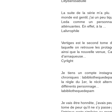
Lillydanssabulle
La suite de la série m'a plu.
monde est gentil, j'ai un peu t
Leda comme un personnage
atténuantes. En effet, à la ...
Lalivrophile
Vertiges est le second tome de
laquelle on retrouve les protag
ainsi que la nouvelle venue, Ca
d'arnaqueuse...
Cyrlight
Je tiens un compte instagr
chroniques : labibliothequede
la règle du 1er, le récit alte
différents personnage...
labibliothequedepam
Je vais être honnête, j'avais p
tome de peur qu'il ne s'y passe
l'intrigue reste similaire au pre