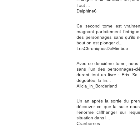
Tout ...
Delphine6
Ce second tome est vraiment 
magnant parfaitement l'intrigu
des personnages sans qu'ils n
bout on est plonger d...
LesChroniquesDeMimbue
Avec ce deuxième tome, nous ret
sans l'un des personnages-cl
durant tout un livre : Eris. Sa
dégoûtée, la fin...
Alicia_in_Borderland
Un an après la sortie du premi
découvrir ce que la suite nous
l'énorme cliffhanger sur leque
situation dans l...
Cranberries