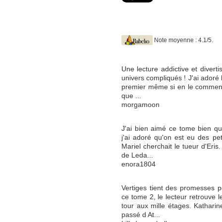
Note moyenne : 4.1/5.
Une lecture addictive et diverti
univers compliqués ! J'ai adoré 
premier même si en le commença
que ...
morgamoon
J'ai bien aimé ce tome bien qu'
j'ai adoré qu'on est eu des p
Mariel cherchait le tueur d'Eris.
de Leda...
enora1804
Vertiges tient des promesses p
ce tome 2, le lecteur retrouve 
tour aux mille étages. Kathari
passé d At...