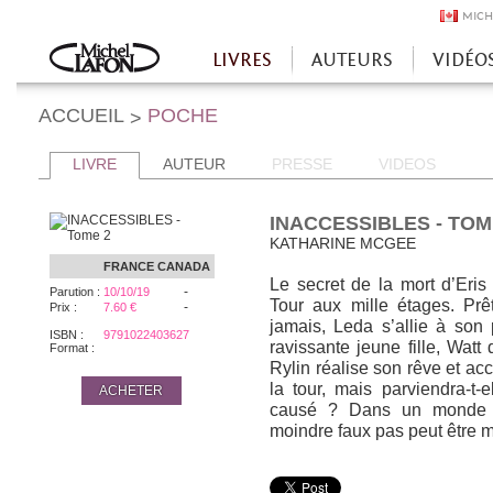
MICH
LIVRES
AUTEURS
VIDÉO
Accueil
ACCUEIL
POCHE
>
LIVRE
AUTEUR
PRESSE
VIDEOS
INACCESSIBLES - TOM
KATHARINE MCGEE
FRANCE
CANADA
Le secret de la mort d’Eris
-
Parution :
10/10/19
Tour aux mille étages. Prêt
-
Prix :
7.60 €
jamais, Leda s’allie à son
ISBN :
9791022403627
ravissante jeune fille, Watt 
Format :
Rylin réalise son rêve et ac
la tour, mais parviendra-t-e
ACHETER
causé ? Dans un monde au
moindre faux pas peut être m