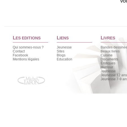
VO
L
L
L
ES EDITIONS
IENS
IVRES
Qui sommes-nous ?
Jeunesse
Bandes dessiné
Contact
Sites
Beaux livres
Facebook
Blogs
Cuisine
Mentions légales
Education
Documents
Érotiques
Humour
Jeunesse
Jeunesse 12 ans 
Jeunesse 7-9 an