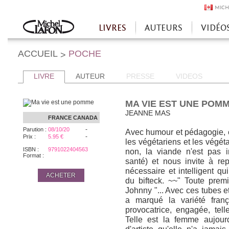
MICH
LIVRES
AUTEURS
VIDÉO
Accueil
ACCUEIL
POCHE
>
LIVRE
AUTEUR
PRESSE
VIDEOS
MA VIE EST UNE POM
JEANNE MAS
FRANCE
CANADA
-
Parution :
08/10/20
Avec humour et pédagogie, e
-
Prix :
5.95 €
les végétariens et les végét
ISBN :
9791022404563
non, la viande n'est pas 
Format :
santé) et nous invite à rep
nécessaire et intelligent qui
ACHETER
du bifteck. ~~" Toute premi
Johnny "... Avec ces tubes 
a marqué la variété fran
provocatrice, engagée, tell
Telle est la femme aujourd