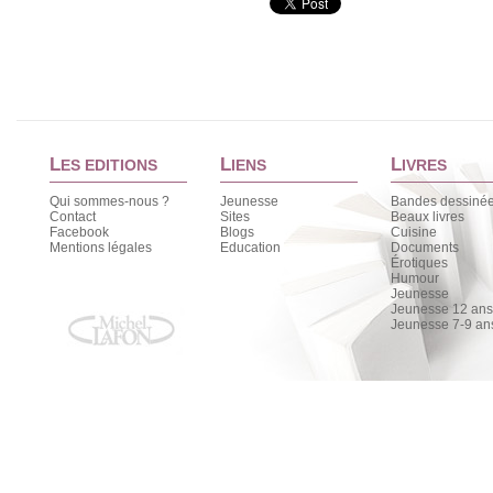
L
L
L
ES EDITIONS
IENS
IVRES
Qui sommes-nous ?
Jeunesse
Bandes dessiné
Contact
Sites
Beaux livres
Facebook
Blogs
Cuisine
Mentions légales
Education
Documents
Érotiques
Humour
Jeunesse
Jeunesse 12 ans 
Jeunesse 7-9 an