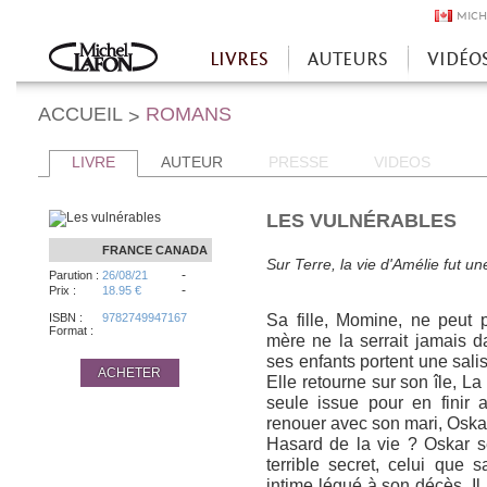
MICH
LIVRES
AUTEURS
VIDÉO
Accueil
ACCUEIL
ROMANS
>
LIVRE
AUTEUR
PRESSE
VIDEOS
LES VULNÉRABLES
FRANCE
CANADA
Sur Terre, la vie d'Amélie fut une
-
Parution :
26/08/21
-
Prix :
18.95 €
ISBN :
9782749947167
Sa fille, Momine, ne peut 
Format :
mère ne la serrait jamais 
ses enfants portent une salis
ACHETER
Elle retourne sur son île, La
seule issue pour en finir 
renouer avec son mari, Oskar,
Hasard de la vie ? Oskar se
terrible secret, celui que 
intime légué à son décès. Il