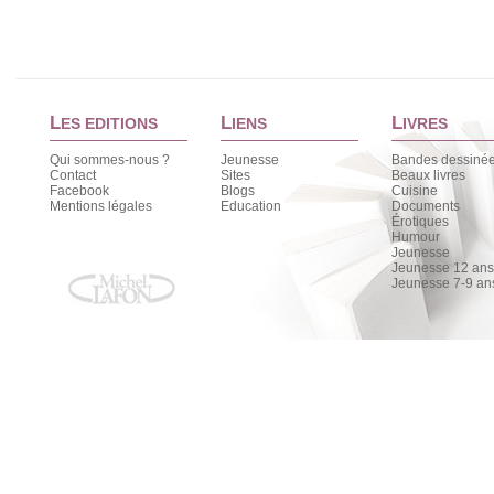
L
L
L
ES EDITIONS
IENS
IVRES
Qui sommes-nous ?
Jeunesse
Bandes dessiné
Contact
Sites
Beaux livres
Facebook
Blogs
Cuisine
Mentions légales
Education
Documents
Érotiques
Humour
Jeunesse
Jeunesse 12 ans 
Jeunesse 7-9 an