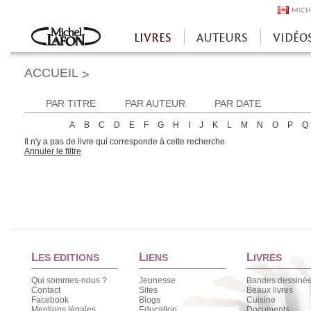
MICH
LIVRES
AUTEURS
VIDÉO
Accueil
ACCUEIL
>
PAR TITRE
PAR AUTEUR
PAR DATE
A
B
C
D
E
F
G
H
I
J
K
L
M
N
O
P
Q
Il n'y a pas de livre qui corresponde à cette recherche.
Annuler le filtre
L
L
L
ES EDITIONS
IENS
IVRES
Qui sommes-nous ?
Jeunesse
Bandes dessiné
Contact
Sites
Beaux livres
Facebook
Blogs
Cuisine
Mentions légales
Education
Documents