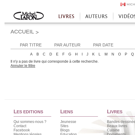
MICH
LIVRES
AUTEURS
VIDÉO
Accueil
ACCUEIL
>
PAR TITRE
PAR AUTEUR
PAR DATE
A
B
C
D
E
F
G
H
I
J
K
L
M
N
O
P
Q
Il n'y a pas de livre qui corresponde à cette recherche.
Annuler le filtre
L
L
L
ES EDITIONS
IENS
IVRES
Qui sommes-nous ?
Jeunesse
Bandes dessiné
Contact
Sites
Beaux livres
Facebook
Blogs
Cuisine
Mentions légales
Education
Documents