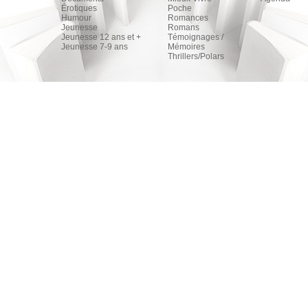
Érotiques
Poche
Humour
Romances
Jeunesse
Romans
Jeunesse 12 ans et +
Témoignages /
Jeunesse 7-9 ans
Mémoires
Thrillers/Polars