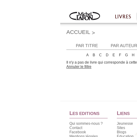
Twitter
Facebook
LIVRES
Accueil
ACCUEIL
>
PAR TITRE
PAR AUTEU
A
B
C
D
E
F
G
H
Il n'y a pas de livre qui corresponde à cett
Annuler le filtre
L
L
ES EDITIONS
IENS
Qui sommes-nous ?
Jeunesse
Contact
Sites
Facebook
Blogs
Mentions légales
Education