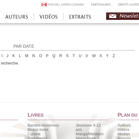
MICHEL LAFON CANADA
PARTENAIRES
DROITS AUDIO
Newslet
AUTEURS
VIDÉOS
EXTRAITS
R
PAR DATE
I
J
K
L
M
N
O
P
Q
R
S
T
U
V
W
X
Y
Z
e recherche.
L
P
IVRES
LAN DU 
Bandes dessinées
Jeunesse 9-12
Auteurs
Beaux livres
ans
Vidéos
Cuisine
Manga/Webtoon
Médias
Documents
Mieux Vivre
Agenda