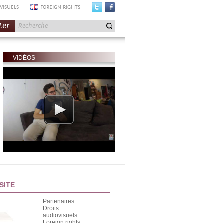
VISUELS
FOREIGN RIGHTS
ter
VIDÉOS
SITE
Partenaires
Droits
audiovisuels
Foreign rights