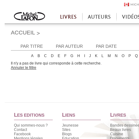
MICH
LIVRES
AUTEURS
VIDÉO
Accueil
ACCUEIL
>
PAR TITRE
PAR AUTEUR
PAR DATE
A
B
C
D
E
F
G
H
I
J
K
L
M
N
O
P
Q
Il n'y a pas de livre qui corresponde à cette recherche.
Annuler le filtre
L
L
L
ES EDITIONS
IENS
IVRES
Qui sommes-nous ?
Jeunesse
Bandes dessiné
Contact
Sites
Beaux livres
Facebook
Blogs
Cuisine
Mentions légales
Education
Documents