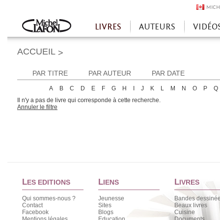
MICH
LIVRES
AUTEURS
VIDÉO
Accueil
ACCUEIL
>
PAR TITRE
PAR AUTEUR
PAR DATE
A
B
C
D
E
F
G
H
I
J
K
L
M
N
O
P
Q
Il n'y a pas de livre qui corresponde à cette recherche.
Annuler le filtre
L
L
L
ES EDITIONS
IENS
IVRES
Qui sommes-nous ?
Jeunesse
Bandes dessiné
Contact
Sites
Beaux livres
Facebook
Blogs
Cuisine
Mentions légales
Education
Documents