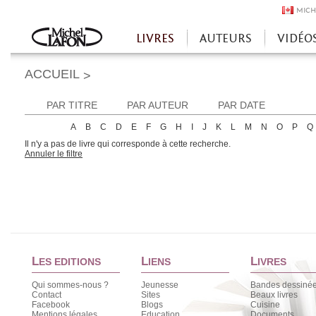
MICH
LIVRES
AUTEURS
VIDÉO
Accueil
ACCUEIL
>
PAR TITRE
PAR AUTEUR
PAR DATE
A
B
C
D
E
F
G
H
I
J
K
L
M
N
O
P
Q
Il n'y a pas de livre qui corresponde à cette recherche.
Annuler le filtre
L
L
L
ES EDITIONS
IENS
IVRES
Qui sommes-nous ?
Jeunesse
Bandes dessiné
Contact
Sites
Beaux livres
Facebook
Blogs
Cuisine
Mentions légales
Education
Documents