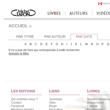
MICH
LIVRES
AUTEURS
VIDÉO
Accueil
ACCUEIL
>
PAR TITRE
PAR AUTEUR
PAR DATE
A
B
C
D
E
F
G
H
I
J
K
L
M
N
O
P
Q
Il n'y a pas de livre qui corresponde à cette recherche.
Annuler le filtre
L
L
L
ES EDITIONS
IENS
IVRES
Qui sommes-nous ?
Jeunesse
Bandes dessiné
Contact
Sites
Beaux livres
Facebook
Blogs
Cuisine
Mentions légales
Education
Documents