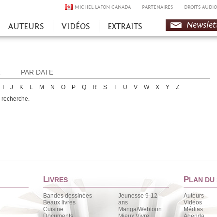
MICHEL LAFON CANADA
PARTENAIRES
DROITS AUDIO
Newslet
AUTEURS
VIDÉOS
EXTRAITS
R
PAR DATE
I
J
K
L
M
N
O
P
Q
R
S
T
U
V
W
X
Y
Z
e recherche.
L
P
IVRES
LAN DU 
Bandes dessinées
Jeunesse 9-12
Auteurs
Beaux livres
ans
Vidéos
Cuisine
Manga/Webtoon
Médias
Documents
Mieux Vivre
Agenda