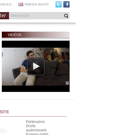
VISUELS
FOREIGN RIGHTS
ter
VIDÉOS
SITE
Partenaires
Droits
audiovisuels
Foreign rights