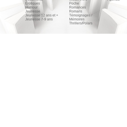
Érotiques
Poche
Humour
Romances
Jeunesse
Romans
Jeunesse 12 ans et +
Témoignages /
Jeunesse 7-9 ans
Mémoires
Thrillers/Polars