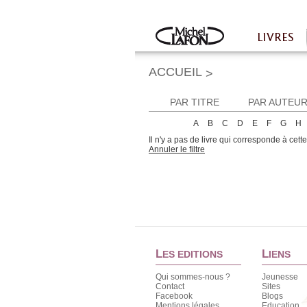
Twitter
Facebook
LIVRES
Accueil
ACCUEIL
>
PAR TITRE
PAR AUTEU
A
B
C
D
E
F
G
H
Il n'y a pas de livre qui corresponde à cett
Annuler le filtre
L
L
ES EDITIONS
IENS
Qui sommes-nous ?
Jeunesse
Contact
Sites
Facebook
Blogs
Mentions légales
Education