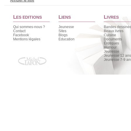
Annuler le filtre
L
L
L
ES EDITIONS
IENS
IVRES
Qui sommes-nous ?
Jeunesse
Bandes dessiné
Contact
Sites
Beaux livres
Facebook
Blogs
Cuisine
Mentions légales
Education
Documents
Érotiques
Humour
Jeunesse
Jeunesse 12 ans 
Jeunesse 7-9 an