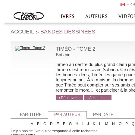
MICH
LIVRES
AUTEURS
VIDÉO
Accueil
ACCUEIL
BANDES DESSINÉES
>
TIMÉO - TOME 2
Batzair
Timéo au centre du plus grand clash jama
Timéo s’est remis avec Sabrina. Ce n’est
les bonnes idées, Timéo les garde pour ses
toujours autant. À la maison, la daronne
que Timéo peut compter sur ses amis et
remonter le moral… et participer à la pire 
• Découvrir
• Acheter
• Acheter
• Acheter
• Acheter
PAR TITRE
PAR AUTEUR
PAR DATE
A
B
C
D
E
F
G
H
I
J
K
L
M
N
O
P
Q
Il n'y a pas de livre qui corresponde à cette recherche.