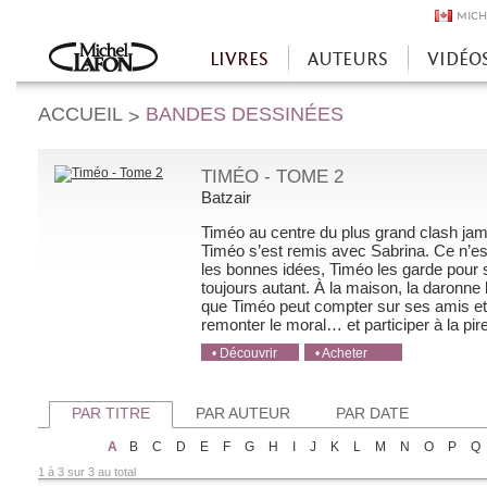
MICH
LIVRES
AUTEURS
VIDÉO
Accueil
ACCUEIL
BANDES DESSINÉES
>
TIMÉO - TOME 2
Batzair
Timéo au centre du plus grand clash jama
Timéo s’est remis avec Sabrina. Ce n’est
les bonnes idées, Timéo les garde pour ses
toujours autant. À la maison, la daronne
que Timéo peut compter sur ses amis et
remonter le moral… et participer à la pire 
• Découvrir
• Acheter
• Acheter
• Acheter
• Acheter
PAR TITRE
PAR AUTEUR
PAR DATE
A
B
C
D
E
F
G
H
I
J
K
L
M
N
O
P
Q
1 à 3 sur 3 au total