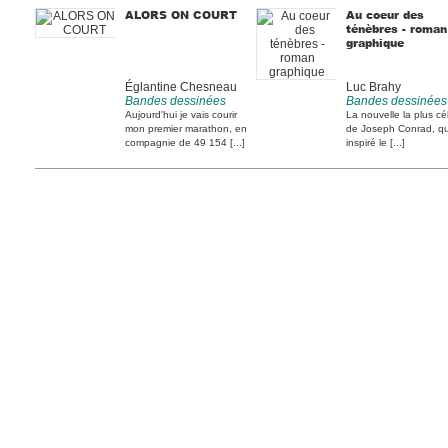
ALORS ON COURT
Au coeur des
ténèbres - roman
graphique
Églantine Chesneau
Luc Brahy
Bandes dessinées
Bandes dessinées
Aujourd'hui je vais courir
La nouvelle la plus cé
mon premier marathon, en
de Joseph Conrad, qu
compagnie de 49 154 [...]
inspiré le [...]