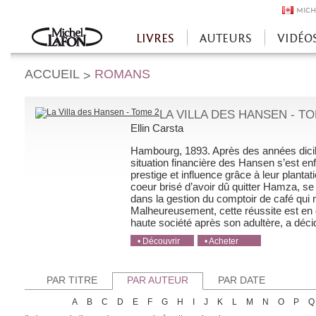
MICH
LIVRES
AUTEURS
VIDÉO
Accueil
ACCUEIL
ROMANS
>
LA VILLA DES HANSEN - TO
Ellin Carsta
Hambourg, 1893. Après des années di­cile
situation financière des Hansen s’est enfi
prestige et influence grâce à leur plant
coeur brisé d’avoir dû quitter Hamza, se
dans la gestion du comptoir de café qui
Malheureusement, cette réussite est en 
haute société après son adultère, a décidé
• Découvrir
• Acheter
• Acheter
• Acheter
• Acheter
PAR TITRE
PAR AUTEUR
PAR DATE
A
B
C
D
E
F
G
H
I
J
K
L
M
N
O
P
Q