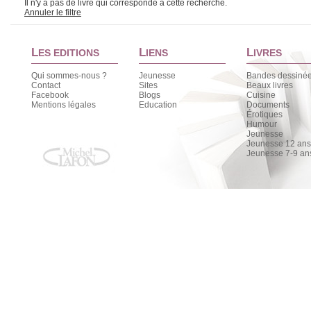
Il n'y a pas de livre qui corresponde à cette recherche.
Annuler le filtre
L
L
L
ES EDITIONS
IENS
IVRES
Qui sommes-nous ?
Jeunesse
Bandes dessiné
Contact
Sites
Beaux livres
Facebook
Blogs
Cuisine
Mentions légales
Education
Documents
Érotiques
Humour
Jeunesse
Jeunesse 12 ans 
Jeunesse 7-9 an