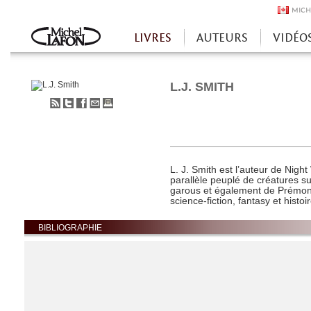
MICH
LIVRES
AUTEURS
VIDÉO
Accueil
L.J. SMITH
S'abonner
Partager
Partager
Envoyer
Imprimer
au
sur
sur
à
flux
Twitter
Facebook
un
RSS
ami
L. J. Smith est l’auteur de Nigh
parallèle peuplé de créatures su
garous et également de Prémonit
science-fiction, fantasy et histo
BIBLIOGRAPHIE