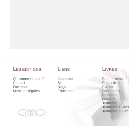
L
L
L
ES EDITIONS
IENS
IVRES
Qui sommes-nous ?
Jeunesse
Bandes dessiné
Contact
Sites
Beaux livres
Facebook
Blogs
Cuisine
Chargement de la liste
Mentions légales
Education
Documents
Érotiques
Humour
Jeunesse
Jeunesse 12 ans 
Jeunesse 7-9 an