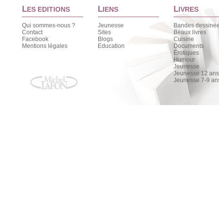
L
L
L
ES EDITIONS
IENS
IVRES
Qui sommes-nous ?
Jeunesse
Bandes dessiné
Contact
Sites
Beaux livres
Facebook
Blogs
Cuisine
Mentions légales
Education
Documents
Érotiques
Humour
Jeunesse
Jeunesse 12 ans 
Jeunesse 7-9 an