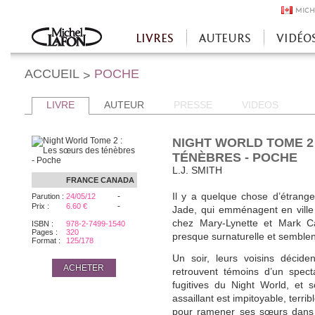
MICH
LIVRES
AUTEURS
VIDÉO
Accueil
ACCUEIL
POCHE
>
LIVRE
AUTEUR
PRESSE
VIDEOS
NIGHT WORLD TOME 2
TÉNÈBRES - POCHE
L.J. SMITH
FRANCE
CANADA
-
Il y a quelque chose d’étrange 
Parution :
24/05/12
-
Prix :
6.60 €
Jade, qui emménagent en ville
chez Mary-Lynette et Mark Ca
ISBN :
978-2-7499-1540
Pages :
320
presque surnaturelle et semblen
Format :
125/178
Un soir, leurs voisins décide
ACHETER
retrouvent témoins d’un specta
fugitives du Night World, et 
assaillant est impitoyable, terri
pour ramener ses sœurs dans 