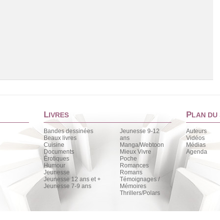
L
P
IVRES
LAN DU 
Bandes dessinées
Jeunesse 9-12
Auteurs
Beaux livres
ans
Vidéos
Cuisine
Manga/Webtoon
Médias
Chargement de la liste
Documents
Mieux Vivre
Agenda
Érotiques
Poche
Humour
Romances
Jeunesse
Romans
Jeunesse 12 ans et +
Témoignages /
Jeunesse 7-9 ans
Mémoires
Thrillers/Polars