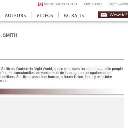
MICHEL LAFON CANADA
PARTENAIRES
DROITS AUDIO
Newslet
AUTEURS
VIDÉOS
EXTRAITS
J. SMITH
J. Smith est l’auteur de Night World, qui se situe dans un monde parallèle peuplé
créatures surnaturelles, de vampires et de loups-garous et également de
onitions. Ses livres associent horreur, science-fiction, fantasy et histoire
mour.