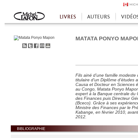
MICH
LIVRES
AUTEURS
VIDÉO
Accueil
MATATA PONYO MAPO
S'abonner
Partager
Partager
Envoyer
Imprimer
au
sur
sur
à
flux
Twitter
Facebook
un
RSS
ami
Fils ainé d’une famille modest
titulaire d’un Diplôme d’étude
Causa et Docteur en Sciences é
au Congo, Matata Ponyo Mapon a 
expert à la Banque centrale du 
des Finances puis Directeur Gé
(Bceco). Grâce à ses expérienc
Ministre des Finances par le Pre
Kabange, en février 2010, avant
2012.
BIBLIOGRAPHIE