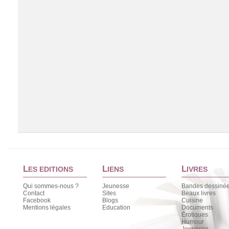
L
L
L
ES EDITIONS
IENS
IVRES
Qui sommes-nous ?
Jeunesse
Bandes dessiné
Contact
Sites
Beaux livres
Facebook
Blogs
Cuisine
Chargement de la liste
Mentions légales
Education
Documents
Érotiques
Humour