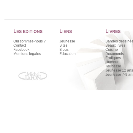
L
L
L
ES EDITIONS
IENS
IVRES
Qui sommes-nous ?
Jeunesse
Bandes dessiné
Contact
Sites
Beaux livres
Facebook
Blogs
Cuisine
Mentions légales
Education
Documents
Érotiques
Humour
Jeunesse
Jeunesse 12 ans 
Jeunesse 7-9 an