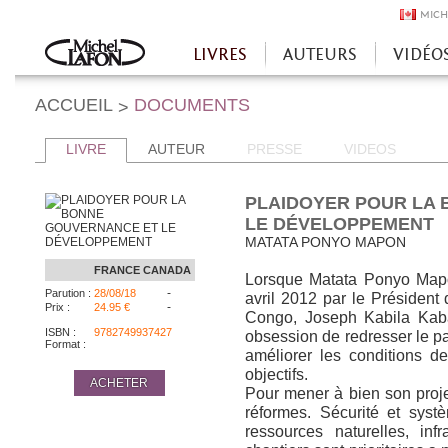
MICH
LIVRES
AUTEURS
VIDÉO
Accueil
ACCUEIL
DOCUMENTS
>
LIVRE
AUTEUR
PRESSE
VIDEOS
PLAIDOYER POUR LA
LE DÉVELOPPEMENT
MATATA PONYO MAPON
FRANCE
CANADA
Lorsque Matata Ponyo Mapo
-
Parution :
28/08/18
avril 2012 par le Président
-
Prix :
24.95 €
Congo, Joseph Kabila Kaban
ISBN :
9782749937427
obsession de redresser le pa
Format :
améliorer les conditions 
objectifs.
ACHETER
Pour mener à bien son projet,
réformes. Sécurité et syst
ressources naturelles, infr