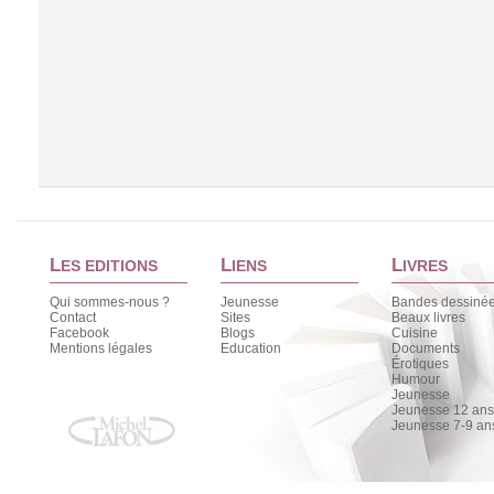
L
L
L
ES EDITIONS
IENS
IVRES
Qui sommes-nous ?
Jeunesse
Bandes dessiné
Contact
Sites
Beaux livres
Facebook
Blogs
Cuisine
Chargement de la liste
Mentions légales
Education
Documents
Érotiques
Humour
Jeunesse
Jeunesse 12 ans 
Jeunesse 7-9 an