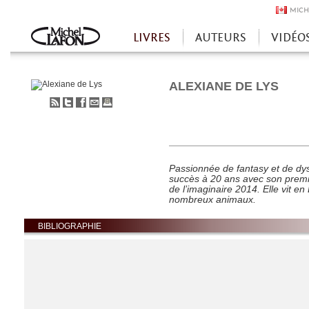
MICH
LIVRES
AUTEURS
VIDÉO
Accueil
ALEXIANE DE LYS
S'abonner
Partager
Partager
Envoyer
Imprimer
au
sur
sur
à
flux
Twitter
Facebook
un
RSS
ami
Passionnée de fantasy et de dys
succès à 20 ans avec son prem
de l’imaginaire 2014. Elle vit e
nombreux animaux.
BIBLIOGRAPHIE