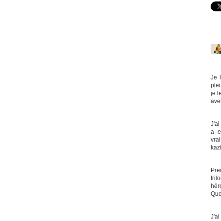
Je 
plei
je l
ave
J'ai
a e
vrai
kaz
Pre
tri
héro
Quo
J'a