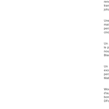
ren
tra
joh
Une
mai
pers
cin
Un 
le 
nouv
Bla
Un 
exc
per
Mat
Wow
d'a
bonh
DFo