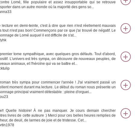
contre Lomé, fille populaire et assez insupportable qui se retrouve
nsporter dans un autre monde où la majorité des gens so...
anna33
 lecture en demi-teinte, c'est à dire que rien n'est réellement mauvais
s tout n'est pas bon! Commençons par ce que j'ai trouvé de négatif. Le
onnage de Lomé auquel il est difficile de s'at...
dyhk
premier tome sympathique, avec quelques gros défauts. Tout d'abord,
positif. L'univers est très sympa, on découvre de nouveaux peuples, de
eaux animaux, et l'héroïne qui va se battre et...
cktulip
roman très sympa pour commencer l'année ! J'ai vraiment passé un
ellent moment durant ma lecture. Le début du roman nous présente un
sonnage principal vraiment détestable : pleine d'orguei...
ou23
!! Quelle histoire! À ne pas manquer. Je cours demain chercher
utres livres de cette auteure :) Merci pour ces belles heures remplies de
eur, de deuil, de larmes de joie et de tristesse. Cet...
rtin1978