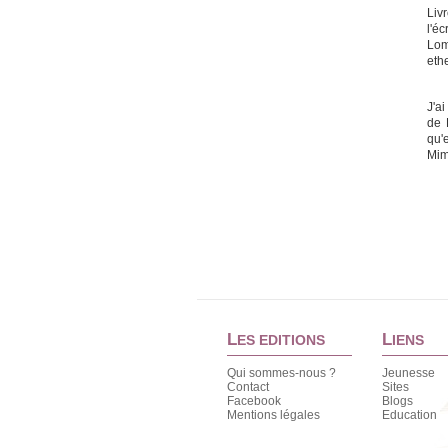
Liv
l'é
Lom
ethe
J'a
de 
qu'e
Mim
L
L
ES EDITIONS
IENS
Qui sommes-nous ?
Jeunesse
Contact
Sites
Facebook
Blogs
Mentions légales
Education