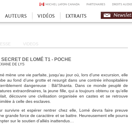
MICHEL LAFON CANADA
PARTENAIRES
DROITS AUDIO
Newslet
AUTEURS
VIDÉOS
EXTRAITS
ESSE
VIDEOS
 SECRET DE LOMÉ T1 - POCHE
XIANE DE LYS
é mène une vie parfaite, jusqu’au jour où, lors d’une excursion, elle
be au fond d’une grotte et resurgit dans une contrée inhospitalière
 terriblement dangereuse : Bâl’Shanta. Dans ce monde peuplé de
atures extraordinaires, la jeune fille, qui a toujours obtenu ce qu’elle
lait, découvre une civilisation organisée en castes et se retrouve
imilée à celle des esclaves.
r survivre et espérer rentrer chez elle, Lomé devra faire preuve
ne grande force de caractère et se battre. Heureusement elle pourra
pter sur le soutien d’alliés inattendus…