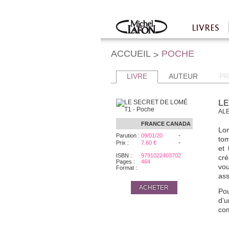
Twitter
Facebook
LIVRES
Accueil
ACCUEIL
POCHE
>
LIVRE
AUTEUR
PR
LE
ALE
FRANCE
CANADA
Lom
-
Parution :
09/01/20
tom
-
Prix :
7.60 €
et
ISBN :
9791022403702
cré
Pages :
464
vou
Format :
ass
ACHETER
Pou
d’u
com