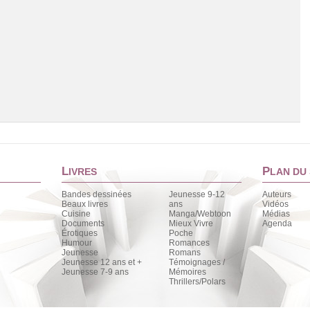
L
P
IVRES
LAN DU 
Bandes dessinées
Jeunesse 9-12
Auteurs
Beaux livres
ans
Vidéos
Cuisine
Manga/Webtoon
Médias
Chargement de la liste
Documents
Mieux Vivre
Agenda
Érotiques
Poche
Humour
Romances
Jeunesse
Romans
Jeunesse 12 ans et +
Témoignages /
Jeunesse 7-9 ans
Mémoires
Thrillers/Polars