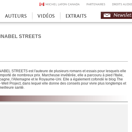
MICHEL LAFON CANADA
PARTENAIRES
DROITS AUDIO
Newslet
AUTEURS
VIDÉOS
EXTRAITS
NNABEL STREETS
ABEL STREETS est l'auteure de plusieurs romans et essais pour lesquels elle
emporté de nombreux prix. Marcheuse invétérée, elle a parcouru à pied l'Italie,
spagne, l'Allemagne et le Royaume-Uni. Elle a également cofondé le blog The
-Well Project, dans lequel elle donne des conseils pour vivre plus longtemps et
meilleure santé.