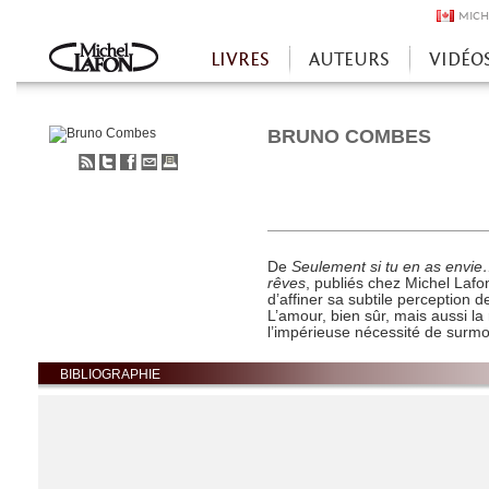
MICH
LIVRES
AUTEURS
VIDÉO
Accueil
BRUNO COMBES
S'abonner
Partager
Partager
Envoyer
Imprimer
au
sur
sur
à
flux
Twitter
Facebook
un
RSS
ami
De
Seulement si tu en as envi
rêves
, publiés chez Michel Laf
d’affiner sa subtile perception 
L’amour, bien sûr, mais aussi la r
l’impérieuse nécessité de surmo
BIBLIOGRAPHIE