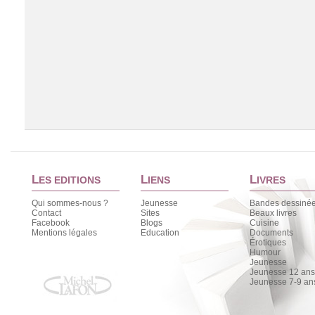
L
L
L
ES EDITIONS
IENS
IVRES
Qui sommes-nous ?
Jeunesse
Bandes dessiné
Contact
Sites
Beaux livres
Facebook
Blogs
Cuisine
Chargement de la liste
Mentions légales
Education
Documents
Érotiques
Humour
Jeunesse
Jeunesse 12 ans 
Jeunesse 7-9 an