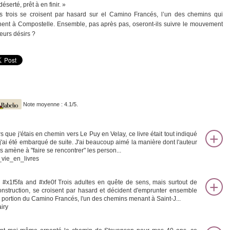
 déserté, prêt à en finir. »
s trois se croisent par hasard sur el Camino Francés, l’un des chemins qui
ent à Compostelle. Ensemble, pas après pas, oseront-ils suivre le mouvement
leurs désirs ?
Note moyenne : 4.1/5.
rs que j'étais en chemin vers Le Puy en Velay, ce livre était tout indiqué
t j'ai été embarqué de suite. J'ai beaucoup aimé la manière dont l'auteur
s amène à "faire se rencontrer" les person...
vie_en_livres
 #x1f5fa and #xfe0f Trois adultes en quête de sens, mais surtout de
onstruction, se croisent par hasard et décident d'emprunter ensemble
 portion du Camino Francés, l'un des chemins menant à Saint-J...
iry