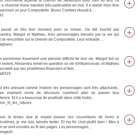
nt moi-même arpenté le chemin de Stevenson pour mes 40 ans, ce
re a résonné d'une manière très particulière en moi. Il a ravivé mon rêve
parcourir un jour Compostelle. Bruno Combes réussit à ...
43
i passé un très bon moment avec ce roman. J'ai été touché par
xandra, Margot et Mathieu, trois personnages blessés par la vie qui
t se rencontrer sur le chemin de Compostelle. Leur entraide, ...
ighiero
is personnes traversent une période difficile de leur vie. Margot fuit un
i violent, Alexandra remet en question sa vie d'influenceuse, et Mathieu
 accablé par ses problèmes financiers et fam...
a8319
st très prenant comme histoire les personnages sont très attachants.,
vais vraiment envie de découvrir comment aller se passer leur
lience. Et il y a beaucoup de positivité dans cette histoi...
ion_lit_tes_ratures
uis le temps que je voyais passer ces couvertures de livres si
ticulières, je me suis laissée tenter. Et ma foi c'est plutôt bien ! Mes à
ori se sont envolés au fil des pages. Les personnages...
negezh