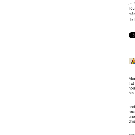
j’ai
Tou
mèn
de 
Alo
! E
nou
Ma_
and
rec
une
dma