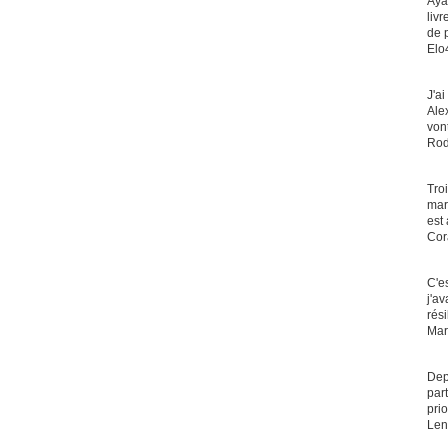
Aya
liv
de 
Elo
J'a
Ale
von
Rod
Tro
mar
est
Cor
C'e
j'a
rési
Mar
Dep
par
pri
Len