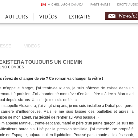
MICHEL LAFON CANADA
PARTENAIRES
DROITS AUDIO
Newslet
AUTEURS
VIDÉOS
EXTRAITS
ESSE
VIDEOS
 EXISTERA TOUJOURS UN CHEMIN
UNO COMBES
s rêvez de changer de vie ? Ce roman va changer la vôtre !
e m’appelle Margot, j’ai trente-deux ans, je suis hôtesse de caisse dans un
ermarché parisien. J’ai abandonné mon rêve d’enfant : être médecin. Mon mari
at depuis six ans. Un soir, je me suis enfuie. »
e m’appelle Alexandra, j’ai vingt-cinq ans, je me suis installée à Dubaï pour gérer
carrière d’influenceuse. Mais je me suis lassée des paillettes et après la
hison de mon agent, j’ai décidé de rentrer au Pays basque. »
e m’appelle Mathieu, trente-sept ans, marié et père d’un jeune garçon, je suis fils
viticulteurs bordelais. Usé par la pression familiale, j’ai racheté une propriété
icole en Espagne, aujourd’hui en liquidation. Poussé par la honte et le désespoir,