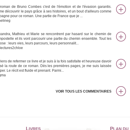
roman de Bruno Combes c'est de l'émotion et de l'évasion garantis.
ime découvrir le pays grâce à ses histoires, et un bout d'ailleurs comme
spagne pour ce roman. Une partie de France que je ...
helineg
xandra, Mathieu et Marie se rencontrent par hasard sur le chemin de
postelle et ils vont parcourir une partie du chemin ensemble. Tout les
se : leurs vies, leurs parcours, leurs personnalit...
lectures2chloe
iens de refermer ce livre et je suis à la fois satisfaite et heureuse davoir
isé la route de ce roman. Dès les premières pages, je me suis laissée
er. Le récit est fluide et prenant. Parmi...
gma
VOIR TOUS LES COMMENTAIRES
L
P
IVRES
LAN DU 