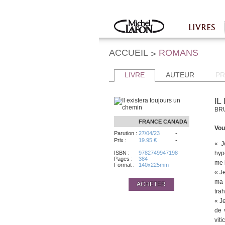
Twitter
Facebook
LIVRES
Accueil
ACCUEIL
ROMANS
>
LIVRE
AUTEUR
PR
IL
BR
FRANCE
CANADA
Vou
-
Parution :
27/04/23
-
Prix :
19.95 €
« J
ISBN :
9782749947198
hyp
Pages :
384
me b
Format :
140x225mm
« J
ma 
ACHETER
tra
« J
de 
vit