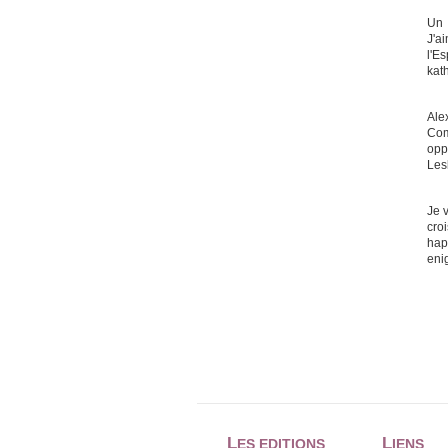
Un 
J'a
l'E
kat
Ale
Com
oppo
Les
Je v
cro
happ
eni
L
L
ES EDITIONS
IENS