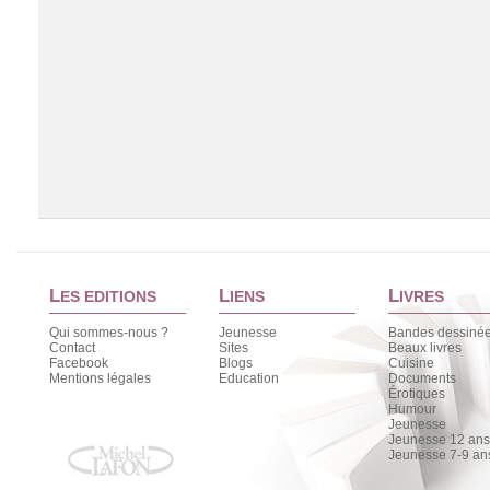
L
L
L
ES EDITIONS
IENS
IVRES
Qui sommes-nous ?
Jeunesse
Bandes dessiné
Contact
Sites
Beaux livres
Facebook
Blogs
Cuisine
Chargement de la liste
Mentions légales
Education
Documents
Érotiques
Humour
Jeunesse
Jeunesse 12 ans 
Jeunesse 7-9 an