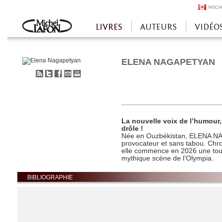
MICH
LIVRES
AUTEURS
VIDÉO
Accueil
ELENA NAGAPETYAN
S'abonner
Partager
Partager
Envoyer
Imprimer
au
sur
sur
à
flux
Twitter
Facebook
un
RSS
ami
La nouvelle voix de l’humour
drôle !
Née en Ouzbékistan, ELENA N
provocateur et sans tabou. Chr
elle commence en 2026 une tour
mythique scène de l’Olympia.
BIBLIOGRAPHIE