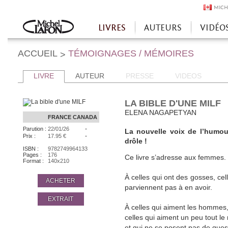
MICH
LIVRES
AUTEURS
VIDÉO
Accueil
ACCUEIL
TÉMOIGNAGES / MÉMOIRES
>
LIVRE
AUTEUR
PRESSE
VIDEOS
LA BIBLE D'UNE MILF
ELENA NAGAPETYAN
FRANCE
CANADA
-
Parution :
22/01/26
La nouvelle voix de l’humou
-
Prix :
17.95 €
drôle !
ISBN :
9782749964133
Pages :
176
Ce livre s’adresse aux femmes.
Format :
140x210
À celles qui ont des gosses, cel
ACHETER
parviennent pas à en avoir.
EXTRAIT
À celles qui aiment les hommes,
celles qui aiment un peu tout l
et qui ne se posent pas de ques