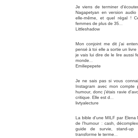
Je viens de terminer d'écoute
Nagapetyan en version audio po
elle-même, et quel régal ! Ce
femmes de plus de 35...
Littleshadow
Mon conjoint me dit j'ai enten
pensé à toi elle a sortie un livre 
je vais lui dire de le lire au
monde...
Emiliepepete
Je ne sais pas si vous connai
Instagram avec mon compte p
humour, donc j'étais ravie d'av
critique. Elle est d...
livtyalecture
La bible d'une MILF par Elena 
de l'humour : cash, décomplex
guide de survie, stand-up e
transforme le terme...