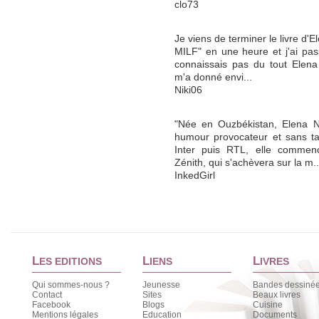
clo73
Je viens de terminer le livre d'
MILF" en une heure et j'ai pa
connaissais pas du tout Elena 
m'a donné envi...
Niki06
"Née en Ouzbékistan, Elena N
humour provocateur et sans t
Inter puis RTL, elle comme
Zénith, qui s'achèvera sur la m..
InkedGirl
L
L
L
ES EDITIONS
IENS
IVRES
Qui sommes-nous ?
Jeunesse
Bandes dessiné
Contact
Sites
Beaux livres
Facebook
Blogs
Cuisine
Mentions légales
Education
Documents