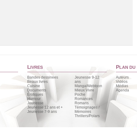
L
P
IVRES
LAN DU 
Bandes dessinées
Jeunesse 9-12
Auteurs
Beaux livres
ans
Vidéos
Cuisine
Manga/Webtoon
Médias
Chargement de la liste
Documents
Mieux Vivre
Agenda
Érotiques
Poche
Humour
Romances
Jeunesse
Romans
Jeunesse 12 ans et +
Témoignages /
Jeunesse 7-9 ans
Mémoires
Thrillers/Polars