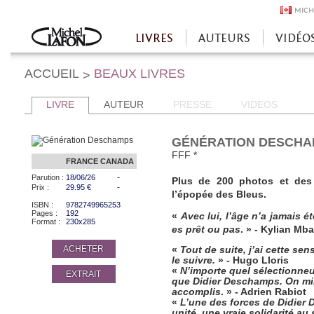
MICH
LIVRES
AUTEURS
VIDÉO
Accueil
ACCUEIL
BEAUX LIVRES
>
LIVRE
AUTEUR
PRESSE
VIDEOS
GÉNÉRATION DESCH
FFF *
FRANCE
CANADA
-
Parution :
18/06/26
Plus de 200 photos et des 
-
Prix :
29.95 €
l’épopée des Bleus.
ISBN :
9782749965253
Pages :
192
«
Avec lui, l’âge n’a jamais é
Format :
230x285
es prêt ou pas
. » -
Kylian Mb
ACHETER
«
Tout de suite, j’ai cette sen
le suivre.
» -
Hugo Lloris
«
N’importe quel sélectionneur
EXTRAIT
que Didier Deschamps. On minim
accomplis
. » -
Adrien Rabiot
«
L’une des forces de Didier 
unité, une vraie solidarité au 