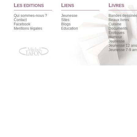
L
L
L
ES EDITIONS
IENS
IVRES
Qui sommes-nous ?
Jeunesse
Bandes dessiné
Contact
Sites
Beaux livres
Facebook
Blogs
Cuisine
Mentions légales
Education
Documents
Érotiques
Humour
Jeunesse
Jeunesse 12 ans 
Jeunesse 7-9 an