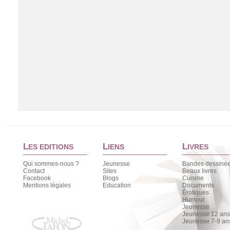
L
L
L
ES EDITIONS
IENS
IVRES
Qui sommes-nous ?
Jeunesse
Bandes dessiné
Contact
Sites
Beaux livres
Facebook
Blogs
Cuisine
Chargement de la liste
Mentions légales
Education
Documents
Érotiques
Humour
Jeunesse
Jeunesse 12 ans 
Jeunesse 7-9 an