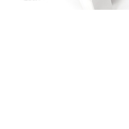
Quand je serai grande, je serai actrice
Quand je serai grande, je serai actrice
Valérie Mairesse
AMAZON
FNAC
ALAPAGE