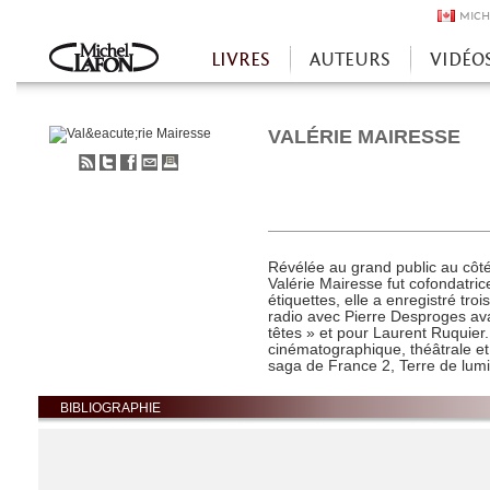
MICH
LIVRES
AUTEURS
VIDÉO
Accueil
VALÉRIE MAIRESSE
S'abonner
Partager
Partager
Envoyer
Imprimer
au
sur
sur
à
flux
Twitter
Facebook
un
RSS
ami
Révélée au grand public au côt
Valérie Mairesse fut cofondatri
étiquettes, elle a enregistré troi
radio avec Pierre Desproges av
têtes » et pour Laurent Ruquier. 
cinématographique, théâtrale et 
saga de France 2, Terre de lum
BIBLIOGRAPHIE