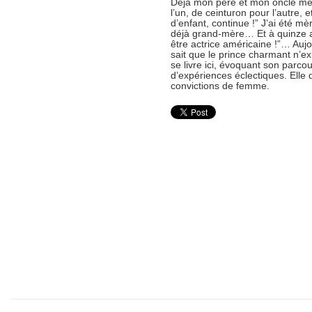
Déjà mon père et mon oncle me 
l’un, de ceinturon pour l’autre, e
d’enfant, continue !” J’ai été m
déjà grand-mère… Et à quinze an
être actrice américaine !”… Aujou
sait que le prince charmant n’ex
se livre ici, évoquant son parcou
d’expériences éclectiques. Elle
convictions de femme.