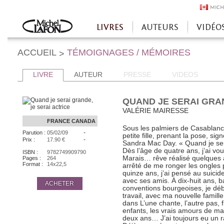
MICH
LIVRES
AUTEURS
VIDÉO
Accueil
ACCUEIL
TÉMOIGNAGES / MÉMOIRES
>
LIVRE
AUTEUR
PRESSE
VIDEOS
QUAND JE SERAI GRAN
VALÉRIE MAIRESSE
FRANCE
CANADA
Sous les palmiers de Casablanca
-
Parution :
05/02/09
petite fille, prenant la pose, s
-
Prix :
17.90 €
Sandra Mac Day. « Quand je sera
Dès l’âge de quatre ans, j’ai vo
ISBN :
9782749909790
Marais… rêve réalisé quelques a
Pages :
264
Format :
14x22,5
arrêté de me ronger les ongles 
quinze ans, j’ai pensé au suicid
avec ses amis. À dix-huit ans, b
ACHETER
conventions bourgeoises, je déb
travail, avec ma nouvelle famille
dans L’une chante, l’autre pas, 
enfants, les vrais amours de ma
deux ans… J’ai toujours eu un r