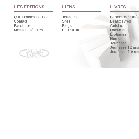
L
L
L
ES EDITIONS
IENS
IVRES
Qui sommes-nous ?
Jeunesse
Bandes dessiné
Contact
Sites
Beaux livres
Facebook
Blogs
Cuisine
Mentions légales
Education
Documents
Érotiques
Humour
Jeunesse
Jeunesse 12 ans 
Jeunesse 7-9 an