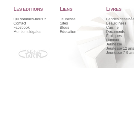
L
L
L
ES EDITIONS
IENS
IVRES
Qui sommes-nous ?
Jeunesse
Bandes dessiné
Contact
Sites
Beaux livres
Facebook
Blogs
Cuisine
Mentions légales
Education
Documents
Érotiques
Humour
Jeunesse
Jeunesse 12 ans 
Jeunesse 7-9 an