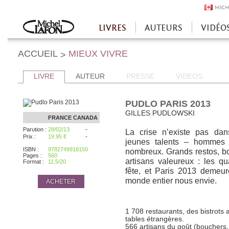
MICH
LIVRES
AUTEURS
VIDÉO
Accueil
ACCUEIL
MIEUX VIVRE
>
LIVRE
AUTEUR
PRESSE
VIDEOS
PUDLO PARIS 2013
GILLES PUDLOWSKI
FRANCE
CANADA
-
Parution :
28/02/13
La crise n’existe pas dan
-
Prix :
19.95 €
jeunes talents – hommes 
ISBN :
9782749918150
nombreux. Grands restos, bons
Pages :
560
artisans valeureux : les qu
Format :
11,5/20
fête, et Paris 2013 demeur
monde entier nous envie.
ACHETER
1 708 restaurants, des bistrots 
tables étrangères.
566 artisans du goût (bouchers,