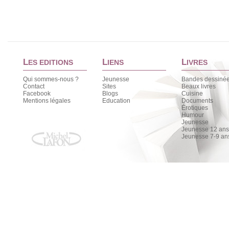
L
L
L
ES EDITIONS
IENS
IVRES
Qui sommes-nous ?
Jeunesse
Bandes dessiné
Contact
Sites
Beaux livres
Facebook
Blogs
Cuisine
Mentions légales
Education
Documents
Érotiques
Humour
Jeunesse
Jeunesse 12 ans 
Jeunesse 7-9 an