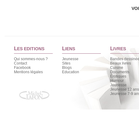
VO
L
L
L
ES EDITIONS
IENS
IVRES
Qui sommes-nous ?
Jeunesse
Bandes dessiné
Contact
Sites
Beaux livres
Facebook
Blogs
Cuisine
Mentions légales
Education
Documents
Érotiques
Humour
Jeunesse
Jeunesse 12 ans 
Jeunesse 7-9 an