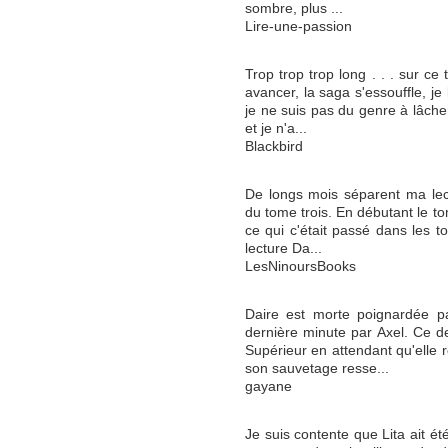
sombre, plus ...
Lire-une-passion
Trop trop trop long . . . sur c
avancer, la saga s'essouffle, je
je ne suis pas du genre à lâc
et je n'a...
Blackbird
De longs mois séparent ma lec
du tome trois. En débutant le t
ce qui c'était passé dans les 
lecture Da...
LesNinoursBooks
Daire est morte poignardée p
dernière minute par Axel. Ce 
Supérieur en attendant qu'elle 
son sauvetage resse...
gayane
Je suis contente que Lita ait ét