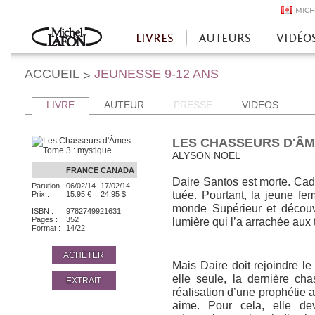
MICH
LIVRES
AUTEURS
VIDÉO
Accueil
ACCUEIL
JEUNESSE 9-12 ANS
>
LIVRE
AUTEUR
PRESSE
VIDEOS
LES CHASSEURS D'ÂM
ALYSON NOEL
FRANCE
CANADA
Daire Santos est morte. Cade
Parution :
06/02/14
17/02/14
tuée. Pourtant, la jeune fe
Prix :
15.95 €
24.95 $
monde Supérieur et découv
ISBN :
9782749921631
Pages :
352
lumière qui l’a arrachée aux t
Format :
14/22
ACHETER
Mais Daire doit rejoindre le
elle seule, la dernière c
EXTRAIT
réalisation d’une prophétie 
aime. Pour cela, elle dev