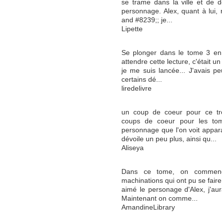
se trame dans la ville et de d
personnage. Alex, quant à lui, 
and #8239;; je...
Lipette
Se plonger dans le tome 3 en
attendre cette lecture, c'était u
je me suis lancée... J'avais pe
certains dé...
liredelivre
un coup de coeur pour ce tro
coups de coeur pour les to
personnage que l'on voit appar
dévoile un peu plus, ainsi qu...
Aliseya
Dans ce tome, on commenc
machinations qui ont pu se faire
aimé le personage d'Alex, j'aura
Maintenant on comme...
AmandineLibrary