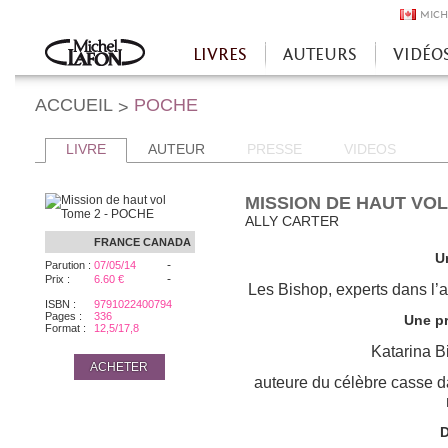
MICH
LIVRES
AUTEURS
VIDÉO
Accueil
ACCUEIL
POCHE
>
LIVRE
AUTEUR
PRESSE
VIDEOS
MISSION DE HAUT VOL
ALLY CARTER
FRANCE
CANADA
U
-
Parution :
07/05/14
-
Prix :
6.60 €
Les Bishop, experts dans l’a
ISBN :
9791022400794
Pages :
336
Une pr
Format :
12,5/17,8
Katarina B
ACHETER
auteure du célèbre casse d
D