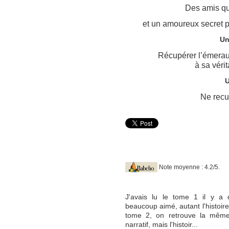
Des amis qui
et un amoureux secret pr
Un
Récupérer l’émeraud
à sa vérit
U
Ne recul
Note moyenne : 4.2/5.
J'avais lu le tome 1 il y a 
beaucoup aimé, autant l'histoir
tome 2, on retrouve la mêm
narratif, mais l'histoir...