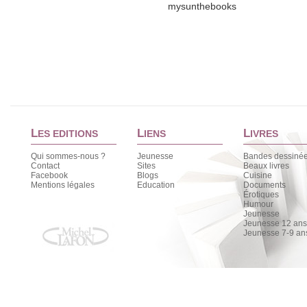
mysunthebooks
L
L
L
ES EDITIONS
IENS
IVRES
Qui sommes-nous ?
Jeunesse
Bandes dessiné
Contact
Sites
Beaux livres
Facebook
Blogs
Cuisine
Mentions légales
Education
Documents
Érotiques
Humour
Jeunesse
Jeunesse 12 ans 
Jeunesse 7-9 an