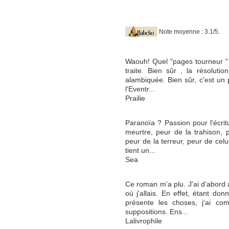
Note moyenne : 3.1/5.
Waouh! Quel "pages tourneur " qu
traite. Bien sûr , la résoluti
alambiquée. Bien sûr, c'est un 
l'Eventr...
Prailie
Paranoïa ? Passion pour l'écritu
meurtre, peur de la trahison, 
peur de la terreur, peur de celu
tient un...
Sea
Ce roman m'a plu. J'ai d'abord 
où j'allais. En effet, étant don
présente les choses, j'ai c
suppositions. Ens...
Lalivrophile