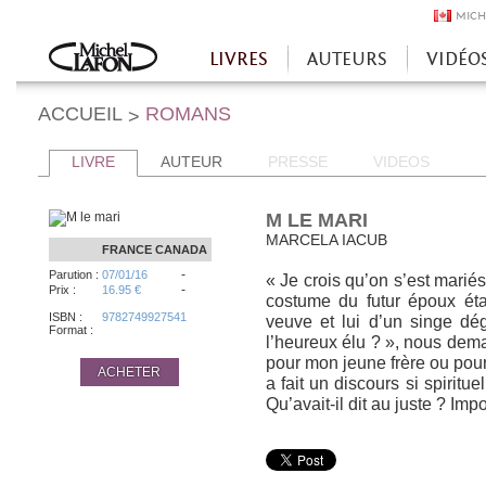
MICH
LIVRES
AUTEURS
VIDÉO
Accueil
ACCUEIL
ROMANS
>
LIVRE
AUTEUR
PRESSE
VIDEOS
M LE MARI
MARCELA IACUB
FRANCE
CANADA
-
Parution :
07/01/16
« Je crois qu’on s’est mariés u
-
Prix :
16.95 €
costume du futur époux était
ISBN :
9782749927541
veuve et lui d’un singe dé
Format :
l’heureux élu ? », nous deman
pour mon jeune frère ou pour 
ACHETER
a fait un discours si spiritu
Qu’avait-il dit au juste ? Im