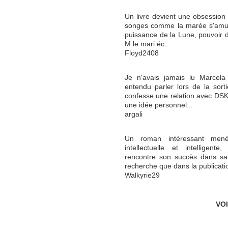
Un livre devient une obsession l
songes comme la marée s'amusa
puissance de la Lune, pouvoir d
M le mari éc...
Floyd2408
Je n'avais jamais lu Marcela
entendu parler lors de la sort
confesse une relation avec DSK.
une idée personnel...
argali
Un roman intéressant men
intellectuelle et intelligen
rencontre son succès dans sa v
recherche que dans la publicatio
Walkyrie29
VO