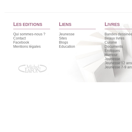
L
L
L
ES EDITIONS
IENS
IVRES
Qui sommes-nous ?
Jeunesse
Bandes dessiné
Contact
Sites
Beaux livres
Facebook
Blogs
Cuisine
Mentions légales
Education
Documents
Érotiques
Humour
Jeunesse
Jeunesse 12 ans 
Jeunesse 7-9 an