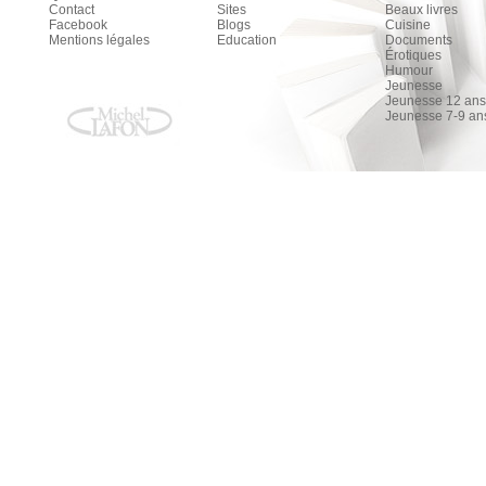
Contact
Sites
Beaux livres
Facebook
Blogs
Cuisine
Mentions légales
Education
Documents
Érotiques
Humour
Jeunesse
Jeunesse 12 ans 
Jeunesse 7-9 an