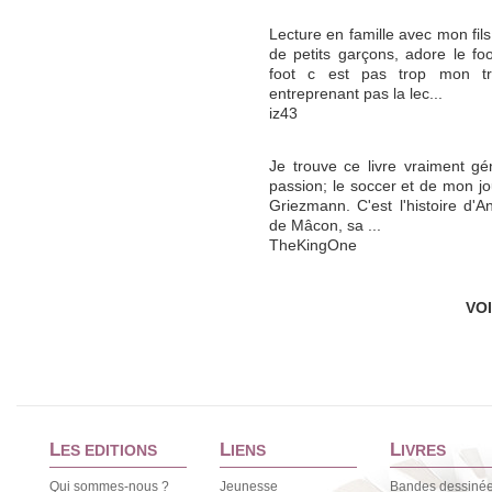
Lecture en famille avec mon fi
de petits garçons, adore le f
foot c est pas trop mon t
entreprenant pas la lec...
iz43
Je trouve ce livre vraiment g
passion; le soccer et de mon jo
Griezmann. C'est l'histoire d'A
de Mâcon, sa ...
TheKingOne
VO
L
L
L
ES EDITIONS
IENS
IVRES
Qui sommes-nous ?
Jeunesse
Bandes dessiné