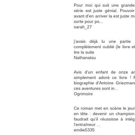
Pour moi qui suit une grande
série est juste génial. Pouvoi
avant d'en arriver la est juste 
sorte pour po...
sarah_27
j'avais déjà lu une partie 
complètement oublié (le livre et 
lire la suite
Nathanatsu
Avis d'un enfant de onze ans
simplement adoré ce livre ! 
biographie d'Antoine Griezman
ces aventures sont in...
Ogrimoire
Ce roman met en scène le jeune
en tête : devenir un champion d
faudrait qu'il réussisse à inté
l'entraîneur ...
emilie5335