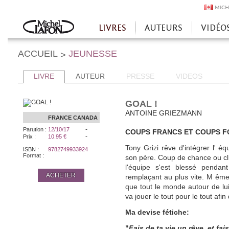
MICH
LIVRES
AUTEURS
VIDÉO
Accueil
ACCUEIL
JEUNESSE
>
LIVRE
AUTEUR
PRESSE
VIDEOS
GOAL !
ANTOINE GRIEZMANN
FRANCE
CANADA
-
Parution :
12/10/17
COUPS FRANCS ET COUPS 
-
Prix :
10.95 €
Tony Grizi rêve d'intégrer l' 
ISBN :
9782749933924
Format :
son père. Coup de chance ou clin 
l'équipe s'est blessé pendant
ACHETER
remplaçant au plus vite. M ême 
que tout le monde autour de lui l
va jouer le tout pour le tout afin
Ma devise fétiche:
"
Fais de ta vie un rêve, et fai