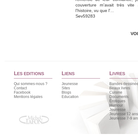
couverture m'avait très vite 
l'histoire, vu que l'...
Sev59283
VO
L
L
L
ES EDITIONS
IENS
IVRES
Qui sommes-nous ?
Jeunesse
Bandes dessiné
Contact
Sites
Beaux livres
Facebook
Blogs
Cuisine
Mentions légales
Education
Documents
Érotiques
Humour
Jeunesse
Jeunesse 12 ans 
Jeunesse 7-9 an