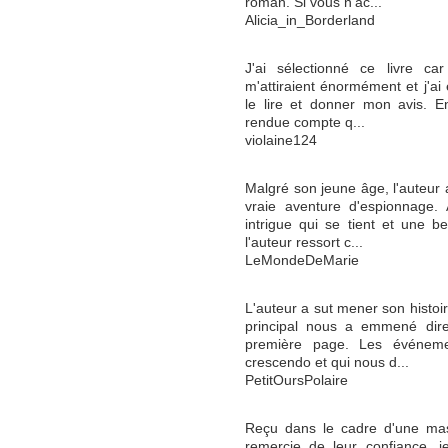
roman. Si vous n'ac...
Alicia_in_Borderland
J'ai sélectionné ce livre ca
m'attiraient énormément et j'ai 
le lire et donner mon avis. En
rendue compte q...
violaine124
Malgré son jeune âge, l'auteur
vraie aventure d'espionnage.
intrigue qui se tient et une b
l'auteur ressort c...
LeMondeDeMarie
L'auteur a sut mener son histoi
principal nous a emmené direc
première page. Les événemen
crescendo et qui nous d...
PetitOursPolaire
Reçu dans le cadre d'une mass
remercie de leur confiance, j