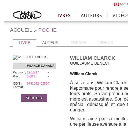
MICH
LIVRES
AUTEURS
VIDÉO
Accueil
ACCUEIL
POCHE
>
LIVRE
AUTEUR
PRESSE
VIDEOS
WILLIAM CLARCK
GUILLAUME BENECH
FRANCE
CANADA
-
Parution :
12/10/17
William Clarck
-
Prix :
6.60 €
À seize ans, William Clarck u
ISBN :
9791022402514
Format :
kleptomane pour rendre à se
leurs profs. Sa vie prend un
ACHETER
mère est assassinée. Son père
spécial démasqué et que t
danger.
William, aidé par sa meill
une périlleuse aventure à la