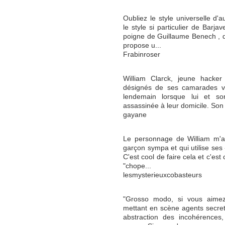
Oubliez le style universelle d'
le style si particulier de Barjav
poigne de Guillaume Benech , q
propose u...
Frabinroser
William Clarck, jeune hacke
désignés de ses camarades vo
lendemain lorsque lui et s
assassinée à leur domicile. Son 
gayane
Le personnage de William m'a 
garçon sympa et qui utilise ses 
C'est cool de faire cela et c'est 
"chope...
lesmysterieuxcobasteurs
"Grosso modo, si vous aimez 
mettant en scène agents secrets
abstraction des incohérences,