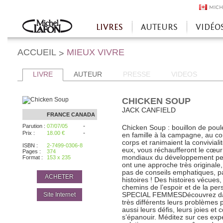
MICH
LIVRES
AUTEURS
VIDÉO
Accueil
ACCUEIL
MIEUX VIVRE
>
LIVRE
AUTEUR
PRESSE
VIDEOS
CHICKEN SOUP
JACK CANFIELD
FRANCE
CANADA
-
Parution :
07/07/05
Chicken Soup : bouillon de pou
-
Prix :
18.00 €
en famille à la campagne, au coi
corps et ranimaient la conviviali
ISBN :
2-7499-0306-8
eux, vous réchaufferont le cœur 
Pages :
374
mondiaux du développement per
Format :
153 x 235
ont une approche très originale, 
pas de conseils emphatiques, pa
ACHETER
histoires ! Des histoires vécues,
chemins de l’espoir et de la 
Site Internet
SPECIAL FEMMESDécouvrez dans
très différents leurs problèmes
aussi leurs défis, leurs joies e
s’épanouir. Méditez sur ces exp