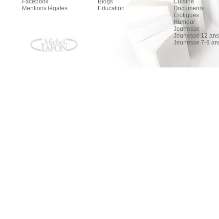
Facebook
Blogs
Cuisine
Mentions légales
Education
Documents
Érotiques
Humour
Jeunesse
Jeunesse 12 ans 
Jeunesse 7-9 an