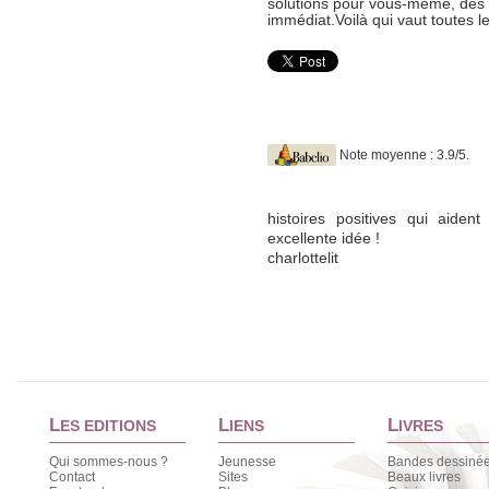
solutions pour vous-même, des
immédiat.Voilà qui vaut toutes 
Note moyenne : 3.9/5.
histoires positives qui aiden
excellente idée !
charlottelit
L
L
L
ES EDITIONS
IENS
IVRES
Qui sommes-nous ?
Jeunesse
Bandes dessiné
Contact
Sites
Beaux livres